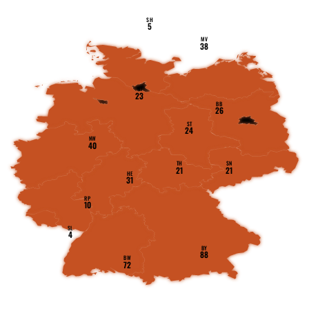
SH
5
MV
38
NI
23
BB
26
ST
24
NW
40
TH
SN
21
21
HE
31
RP
10
SL
4
BY
88
BW
72